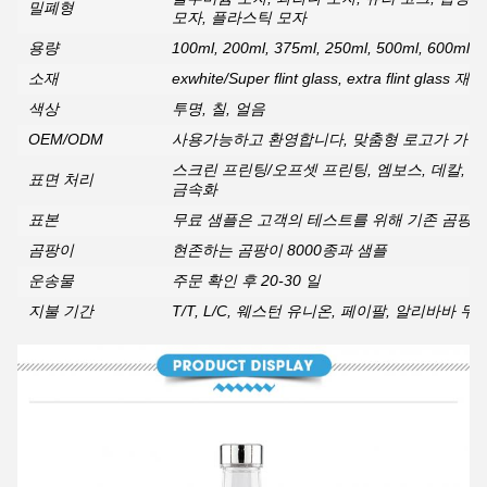
밀폐형
모자, 플라스틱 모자
용량
100ml, 200ml, 375ml, 250ml, 500ml, 600m
소재
exwhite/Super flint glass, extra flint glass 재료
색상
투명, 칠, 얼음
OEM/ODM
사용가능하고 환영합니다, 맞춤형 로고가 가
스크린 프린팅/오프셋 프린팅, 엠보스, 데칼, 스
표면 처리
금속화
표본
무료 샘플은 고객의 테스트를 위해 기존 곰팡이
곰팡이
현존하는 곰팡이 8000종과 샘플
운송물
주문 확인 후 20-30 일
지불 기간
T/T, L/C, 웨스턴 유니온, 페이팔, 알리바바 무