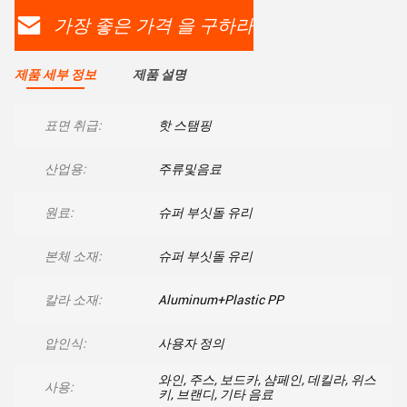
가장 좋은 가격 을 구하라
제품 세부 정보
제품 설명
표면 취급:
핫 스탬핑
산업용:
주류및음료
원료:
슈퍼 부싯돌 유리
본체 소재:
슈퍼 부싯돌 유리
칼라 소재:
Aluminum+Plastic PP
압인식:
사용자 정의
와인, 주스, 보드카, 샴페인, 데킬라, 위스
사용:
키, 브랜디, 기타 음료