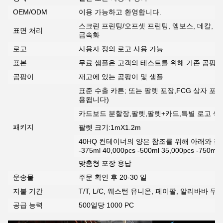
OEM/ODM
이용 가능하고 환영합니다.
스크린 프린팅/오프셋 프린팅, 엠보스, 데칼, 스
표면 처리
금속화
로고
사용자 정의 로고 사용 가능
표본
무료 샘플은 고객의 테스트를 위해 기존 곰팡이
곰팡이
재고에 있는 곰팡이 및 샘플
표준 수출 카튼; 또는 팔렛 포장,FCG 상자 포
용됩니다)
카드보드 분할장,팔렛,팔렛+카드,특별 로고 색상
패키지
팔렛 크기:1mX1.2m
40HQ 컨테이너의 양은 참조를 위해 아래와 같
-375ml 40,000pcs -500ml 35,000pcs -750ml 
맞춤형 포장 용납
운송물
주문 확인 후 20-30 일
지불 기간
T/T, L/C, 웨스턴 유니온, 페이팔, 알리바바 무
공급 능력
500일당 1000 PC