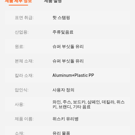
제품 세부 정보
제품 설명
표면 취급:
핫 스탬핑
산업용:
주류및음료
원료:
슈퍼 부싯돌 유리
본체 소재:
슈퍼 부싯돌 유리
칼라 소재:
Aluminum+Plastic PP
압인식:
사용자 정의
와인, 주스, 보드카, 샴페인, 데킬라, 위스
사용:
키, 브랜디, 기타 음료
제품 이름:
위스키 유리병
소재:
유리 물품